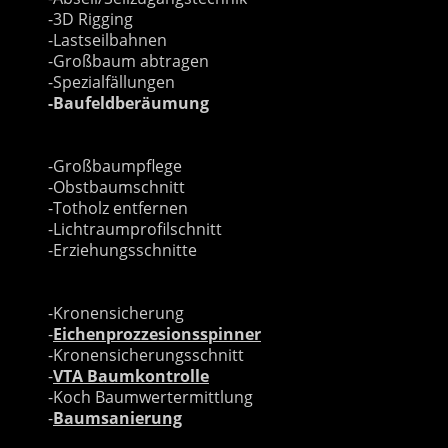
-3D Rigging
-Lastseilbahnen
-Großbaum abtragen
-Spezialfällungen
-Baufeldberäumung
Baumpflege nach ZTV B
-Großbaumpflege
-Obstbaumschnitt
-Totholz entfernen
-Lichtraumprofilschnitt
-Erziehungsschnitte
Baumsicherung
-Kronensicherung
-
Eichenprozzesionsspinner
-Kronensicherungsschnitt
-
VTA Baumkontrolle
-Koch Baumwertermittlung
-
Baumsanierung